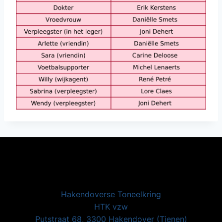
Hakendoverse Toneelkring
HTK vzw
Putstraat 68, 3300 Hakendover (Tienen)