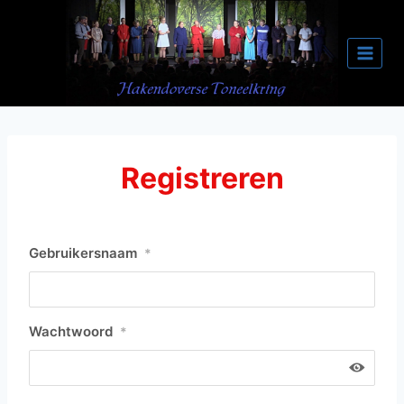
Doorgaan
naar
inhoud
Registreren
Gebruikersnaam
*
Wachtwoord
*