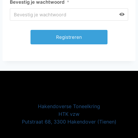
Bevestig je wachtwoord
*
Hakendoverse Toneelkring
HTK vzw
Putstraat 68, 3300 Hakendover (Tienen)